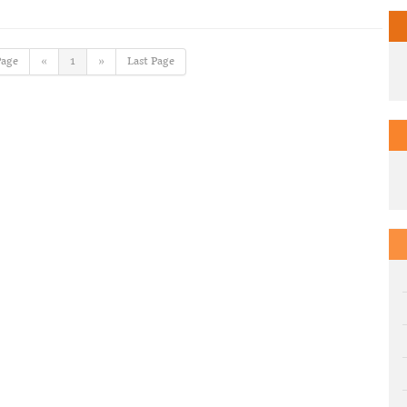
Page
«
1
»
Last Page